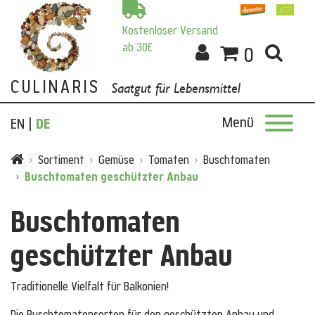
Kostenloser Versand
Suche
ab 30€
0
CULINARIS
Saatgut für Lebensmittel
Menü
EN
|
DE
Sortiment
Gemüse
Tomaten
Buschtomaten
Buschtomaten geschützter Anbau
Buschtomaten
geschützter Anbau
Traditionelle Vielfalt für Balkonien!
Die Buschtomatensorten für den geschützten Anbau und